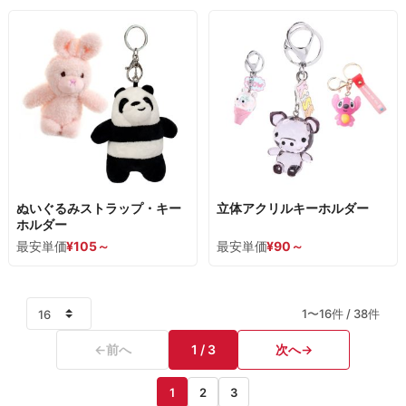
ぬいぐるみストラップ・キー
立体アクリルキーホルダー
ホルダー
最安単価
¥
105
～
最安単価
¥
90
～
1〜16件 / 38件
←
前へ
1 / 3
次へ
→
1
2
3