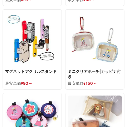
マグネットアクリルスタンド
ミニクリアポーチ|カラビナ付
き
最安単価
¥
90
～
最安単価
¥
150
～