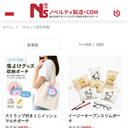
ホーム
“小ロット対応特集”
1〜16件 / 38件
ストラップ付きミニメッシュ
イージーオープンスリムポー
マルチポーチ
チ
最安単価
¥70～
最安単価
¥
95
～