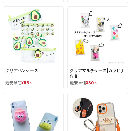
クリアペンケース
クリアマルチケース|カラビナ
付き
最安単価
¥
55
～
最安単価
¥
80
～