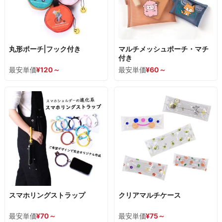
丸形ポーチ|フック付き
マルチメッシュポーチ・マチ
付き
最安単価
¥
120
～
最安単価
¥
60
～
スマホリングストラップ
クリアマルチケース
最安単価
¥
70
～
最安単価
¥
75
～