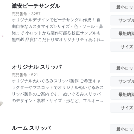
激安ビーチサンダル
最小ロッ
商品番号：3257
オリジナルデザインでビーチサンダル作成！ 自
サンプ
由自在なカスタマイズ✨サイズ・色・ソール・鼻
緒まで 小ロットから製作可能💪校正サンプルも
最短納
無料🎁 品質にこだわり💯オリジナリティあふれ
るビーチ...
サイズ
オリジナル スリッパ
最小ロッ
商品番号：521
オリジナルぬいぐるみスリッパ製作 ご希望キャ
サンプ
ラクターやマスコットでオリジナルぬいぐるみス
リッパ製作のご案内です。 ぬいぐるみスリッパ
最短納
のデザイン・素材・サイズ・形など、フルオーダ
ーメイド...
サイズ
ルーム スリッパ
最小ロッ