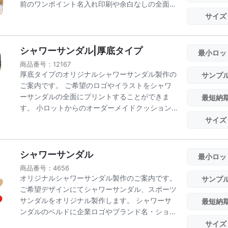
前のワンポイント名入れ印刷や余白なしの全面総
柄プリン...
サイズ
シャワーサンダル|厚底タイプ
最小ロッ
商品番号：12167
厚底タイプのオリジナルシャワーサンダル製作の
サンプ
ご案内です。 ご希望のロゴやイラストをシャワ
ーサンダルの全面にプリントすることができま
最短納
す。 小ロットからのオーダーメイドクッション
製作も承り...
サイズ
シャワーサンダル
最小ロッ
商品番号：4656
オリジナルシャワーサンダル製作のご案内です。
サンプ
ご希望デザインにてシャワーサンダル、スポーツ
サンダルをオリジナル製作します。 シャワーサ
最短納
ンダルのベルドに企業ロゴやブランド名・ショッ
プ名な...
サイズ