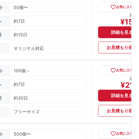
ト
50個〜
お気に入り
最安
¥
150
ル
約7日
詳細を見る
期
約15日
お見積もり依頼
オリジナル対応
ト
100個～
お気に入り
最安
¥
213
ル
約7日
詳細を見る
期
約30日
お見積もり依頼
フリーサイズ
ト
500個〜
お気に入り