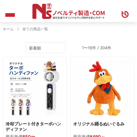
ホーム
全ての商品一覧
1〜16件 / 304件
冷却プレート付きターボハン
オリジナル踊るぬいぐるみ
ディファン
最安単価
850〜
最安単価
¥
490
～