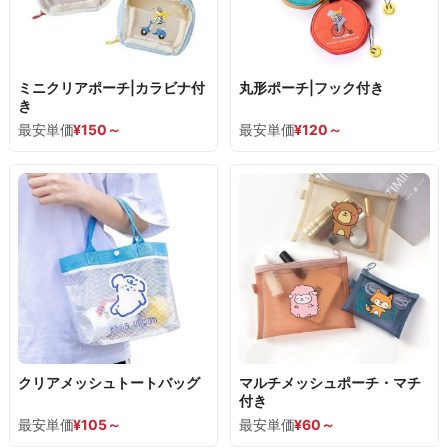
ミニクリアポーチ|カラビナ付
丸形ポーチ|フック付き
き
最安単価
¥
150
～
最安単価
¥
120
～
クリアメッシュトートバッグ
マルチメッシュポーチ・マチ
付き
最安単価
¥
105
～
最安単価
¥
60
～