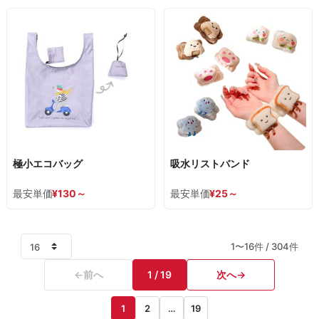
極小エコバッグ
吸水リストバンド
最安単価
¥
130
～
最安単価
¥
25
～
1〜16件 / 304件
←
前へ
1 / 19
次へ
→
1
2
…
19