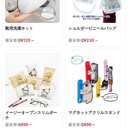
靴用洗濯ネット
ショルダービニールバッグ
最安単価
¥
120
～
最安単価
¥
230
～
イージーオープンスリムポー
マグネットアクリルスタンド
チ
最安単価
¥
95
～
最安単価
¥
90
～