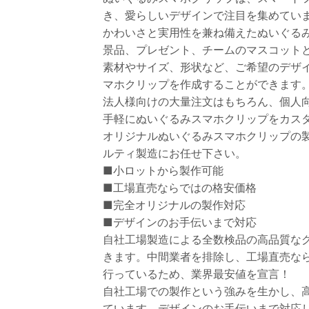
き、愛らしいデザインで注目を集めてい
かわいさと実用性を兼ね備えたぬいぐる
景品、プレゼント、チームのマスコット
素材やサイズ、形状など、ご希望のデザ
マホクリップを作成することができます
法人様向けの大量注文はもちろん、個人
手軽にぬいぐるみスマホクリップをカス
オリジナルぬいぐるみスマホクリップの
ルティ製造にお任せ下さい。
■小ロットから製作可能
■工場直売ならではの格安価格
■完全オリジナルの製作対応
■デザインのお手伝いまで対応
自社工場製造による全数検品の高品質な
きます。中間業者を排除し、工場直売な
行っているため、業界最安値を宣言！
自社工場での製作という強みを生かし、
ています。デザインのお手伝いまで対応