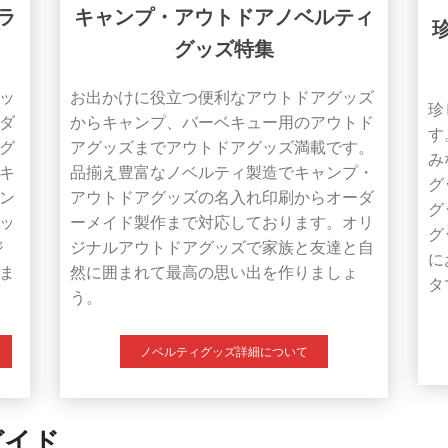
ラ
キャンプ・アウトドアノベルティ
グッズ特集
ッ
お出かけに役立つ便利なアウトドアグッズ
珍
ダ
からキャンプ、バーベキュー用のアウトド
す
グ
アグッズまでアウトドアグッズ満載です。
み
キ
品揃え豊富なノベルティ製造でキャンプ・
グ
ン
アウトドアグッズの名入れ印刷からオーダ
グ
ッ
ーメイド製作まで対応しております。オリ
グ
ジ
ジナルアウトドアグッズで家族と友達と自
に
ま
然に囲まれて最高の思い出を作りましょ
タ
う。
ノベルティグッズ詳細について
ガイド