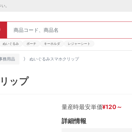
さい。
リ
ぬいぐるみ
ポーチ
キーホルダ
レジャーシート
事務用品
ぬいぐるみスマホクリップ
リップ
量産時最安単価
¥
120
～
詳細情報