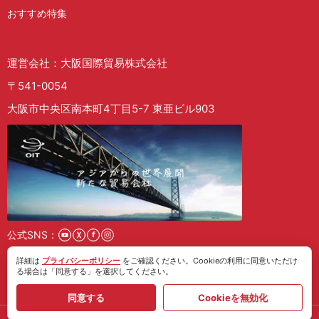
おすすめ特集
運営会社：大阪国際貿易株式会社
〒541-0054
大阪市中央区南本町4丁目5-7 東亜ビル903
公式SNS：
詳細は
プライバシーポリシー
をご確認ください。Cookieの利用に同意いただけ
採用情報
る場合は「同意する」を選択してください。
同意する
Cookieを無効化
Copyright © 2026 大阪国際貿易株式会社｜ノベルティ製造・COM All Rights Reserved.