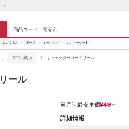
さい。
リ
ぬいぐるみ
ポーチ
キーホルダ
レジャーシート
スマホ関連
キャラクターコードリール
リール
量産時最安単価
¥
49
～
詳細情報