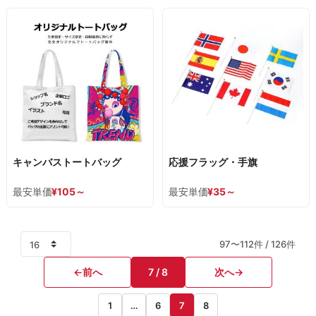
キャンバストートバッグ
応援フラッグ・手旗
最安単価
¥
105
～
最安単価
¥
35
～
97〜112件 / 126件
←
前へ
7 / 8
次へ
→
1
…
6
7
8