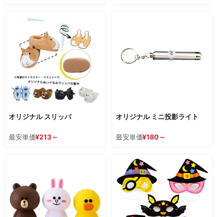
オリジナル スリッパ
オリジナル ミニ投影ライト
最安単価
¥
213
～
最安単価
¥
180
～