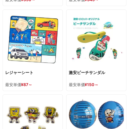
レジャーシート
激安ビーチサンダル
最安単価
¥
87
～
最安単価
¥
150
～