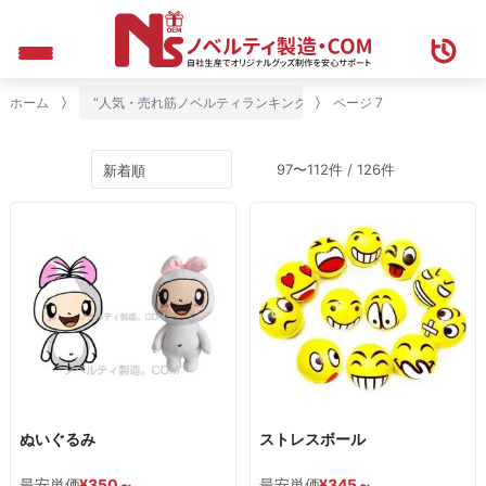
ホーム
“人気・売れ筋ノベルティランキング”にタグ付けされた商品
ページ 7
97〜112件 / 126件
ぬいぐるみ
ストレスボール
最安単価
¥
350
～
最安単価
¥
345
～