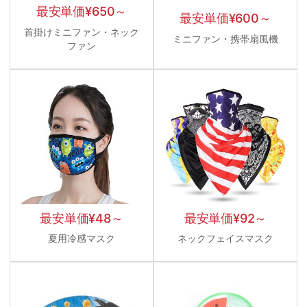
最安単価
¥
650
～
最安単価
¥
600
～
首掛けミニファン・ネック
ミニファン・携帯扇風機
ファン
最安単価
¥
48
～
最安単価
¥
92
～
夏用冷感マスク
ネックフェイスマスク