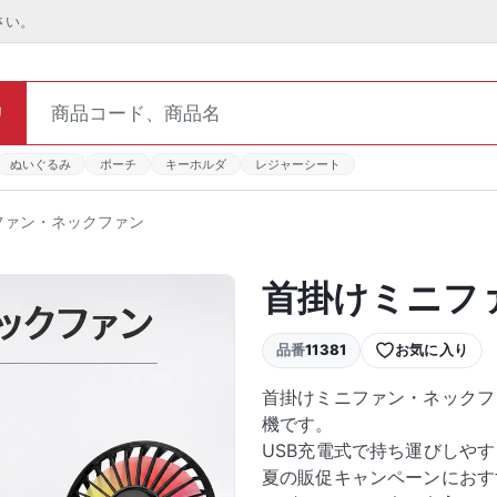
さい。
リ
ぬいぐるみ
ポーチ
キーホルダ
レジャーシート
ファン・ネックファン
首掛けミニフ
品番
11381
お気に入り
首掛けミニファン・ネックフ
機です。
USB充電式で持ち運びしや
夏の販促キャンペーンにおす