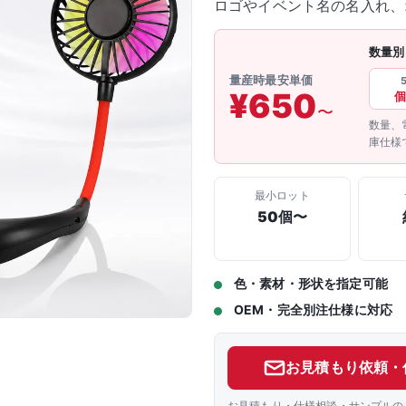
ロゴやイベント名の名入れ、
数量別
量産時最安単価
¥650
個
〜
数量、
庫仕様
最小ロット
50個〜
色・素材・形状を指定可能
OEM・完全別注仕様に対応
お見積もり依頼・
お見積もり・仕様相談・サンプルの