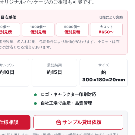
オリジナルパッケージのご相談も可能です。
 目安単価
仕様により変動
50個〜
1000個〜
5000個〜
大ロット
別見積
個別見積
個別見積
¥650〜
電池容量、名入れ印刷、包装条件により単価が変わります。小ロットは在
での対応となる場合があります。
サンプル
最短納期
サイズ
約10日
約15日
約
300×180×20mm
ロゴ・キャラクター印刷対応
自社工場で生産・品質管理
仕様相談
サンプル貸出依頼
ご依頼を承ります。用途・数量・納期・ご予算から最適な仕様をご提案し