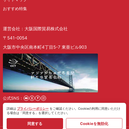
おすすめ特集
運営会社：大阪国際貿易株式会社
〒541-0054
大阪市中央区南本町4丁目5-7 東亜ビル903
公式SNS：
詳細は
プライバシーポリシー
をご確認ください。Cookieの利用に同意いただけ
採用情報
る場合は「同意する」を選択してください。
同意する
Cookieを無効化