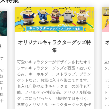
オリジナルキャラクターグッズ特
集
集
ケ
立
可愛いキャラクターがデザインされたオリ
ク
ジナルキャラクターグッズが豊富！ぬいぐ
で
ー
るみ、キーホルダー、ストラップ、ブラン
短
ッ
ケットなど、お気に入りを形にできます。
に
ー
名入れ印刷や立体キャラクターの製作も可
ナ
ト
能。ノベルティや販促品、オリジナル販売
指
ト
グッズにもぴったり！独創的で目を引く、
手
ナ
素敵なオリジナルキャラクターグッズを作