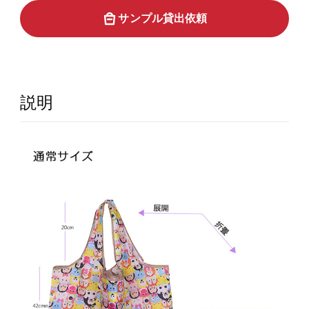
サンプル貸出依頼
説明