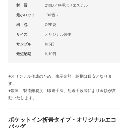
材 質
210D／厚手ポリエステル
最小ロット
100個～
梱 包
OPP袋
サイズ
オリジナル製作
サンプル
約5日
最短納期
約10日
※オリジナル作成のため、表示金額、納期は目安となりま
す。
※数量、製造難易度、印刷手法、配送手段等により金額が変
動いたします。
ポケットイン折畳タイプ・オリジナルエコ
バッグ