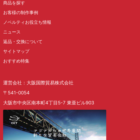
商品を探す
お客様の制作事例
ノベルティお役立ち情報
ニュース
返品・交換について
サイトマップ
おすすめ特集
運営会社：大阪国際貿易株式会社
〒541-0054
大阪市中央区南本町4丁目5-7 東亜ビル903