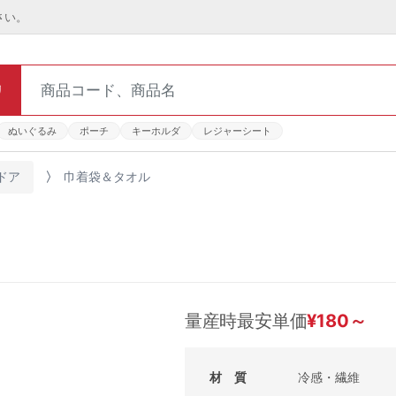
さい。
リ
ぬいぐるみ
ポーチ
キーホルダ
レジャーシート
ドア
巾着袋＆タオル
量産時最安単価
¥
180
～
材 質
冷感・繊維