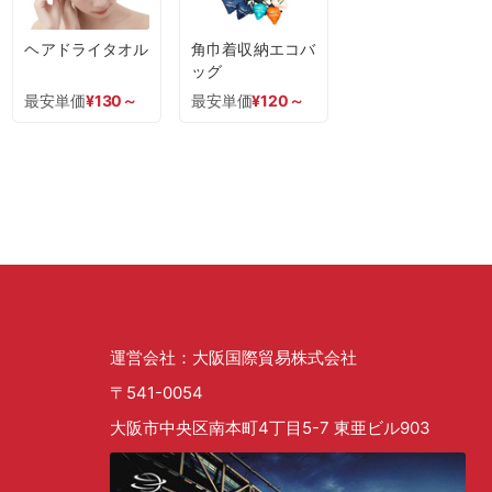
ヘアドライタオル
角巾着収納エコバ
ッグ
最安単価
¥
130
～
最安単価
¥
120
～
運営会社：大阪国際貿易株式会社
〒541-0054
大阪市中央区南本町4丁目5-7 東亜ビル903