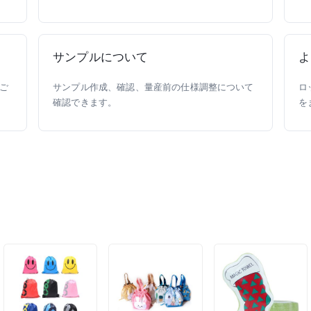
サンプルについて
よ
ご
サンプル作成、確認、量産前の仕様調整について
ロ
確認できます。
を