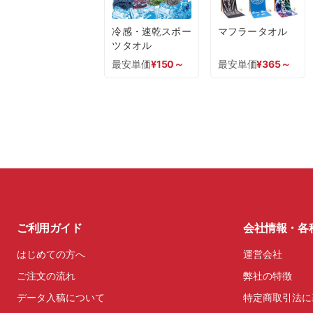
冷感・速乾スポー
マフラータオル
ツタオル
最安単価
¥
150
～
最安単価
¥
365
～
ご利用ガイド
会社情報・各
はじめての方へ
運営会社
ご注文の流れ
弊社の特徴
データ入稿について
特定商取引法に