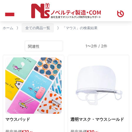
ホーム
全ての商品一覧
「マウス」の検索結果
1〜2件 / 2件
マウスパッド
透明マスク・マウスシールド
最安単価
¥
70
～
最安単価
¥
30
～