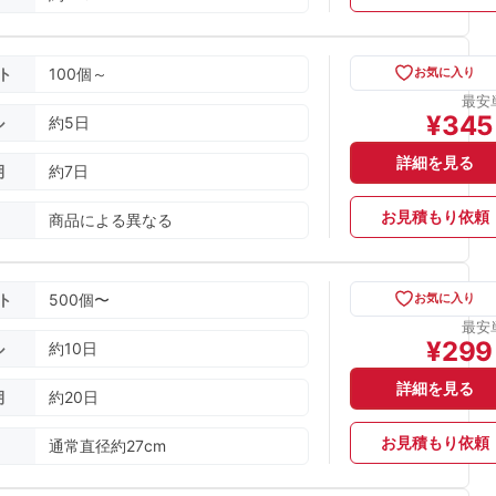
ト
100個～
お気に入り
最安
¥
345
ル
約5日
詳細を見る
期
約7日
お見積もり依頼
商品による異なる
ト
500個〜
お気に入り
最安
¥
299
ル
約10日
詳細を見る
期
約20日
お見積もり依頼
通常直径約27cm