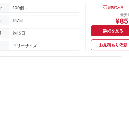
ト
100個～
お気に入り
最安
¥
85
ル
約7日
詳細を見る
期
約15日
お見積もり依頼
フリーサイズ