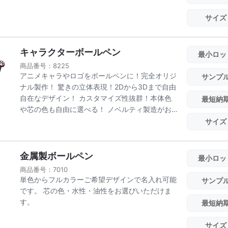
サイズ
キャラクターボールペン
最小ロッ
商品番号：8225
アニメキャラやロゴをボールペンに！完全オリジ
サンプ
ナル製作！ 驚きの立体表現！2Dから3Dまで自由
自在なデザイン！ カスタマイズ性抜群！本体色
最短納
や芯の色も自由に選べる！ ノベルティ製造がお
手伝...
サイズ
金属製ボールペン
最小ロッ
商品番号：7010
単色からフルカラーご希望デザインで名入れ可能
サンプ
です。 芯の色・水性・油性をお選びいただけま
す。
最短納
サイズ