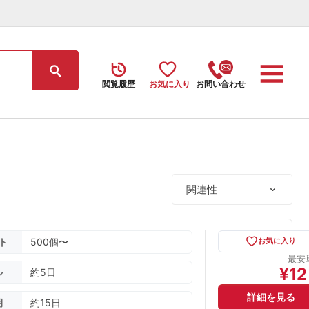
閲覧履歴
お気に入り
お問い合わせ
ト
500個〜
お気に入り
最安
¥
12
ル
約5日
詳細を見る
期
約15日