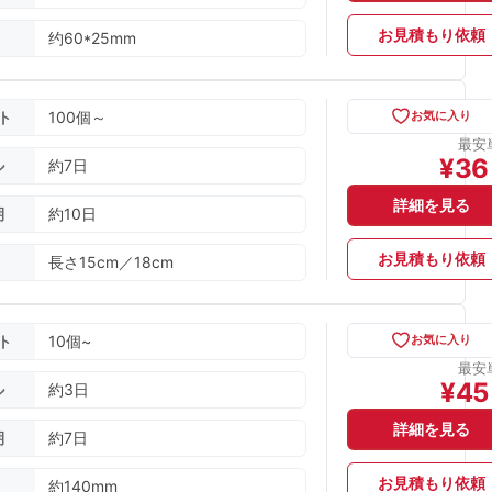
お見積もり依頼
约60*25mm
ト
100個～
お気に入り
最安
¥
36
ル
約7日
詳細を見る
期
約10日
お見積もり依頼
長さ15cm／18cm
ト
10個~
お気に入り
最安
¥
45
ル
約3日
詳細を見る
期
約7日
お見積もり依頼
約140mm